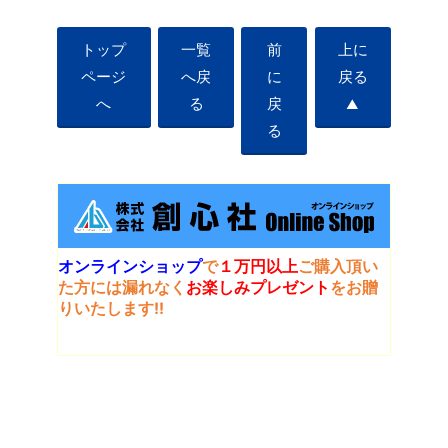
トップ
一覧
前
上に
ページ
へ戻
に
戻る
へ
る
戻
▲
る
オンラインショップ
で
１万円以上
ご購入頂い
た方には
漏れなく
お楽しみプレゼント
をお贈
りいたします!!
新着情報