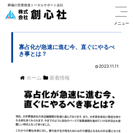
葬儀の
営業推進トータルサポート
会社
メニュー
寡占化が急速に進む今、直ぐにやるべ
き事とは？
2023.11.11
ホーム
新着情報