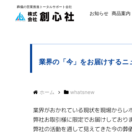
葬儀の
営業推進トータルサポート
会社
お知らせ
商品案内
業界の「今」をお届けするニ
ホーム
whatsnew
業界がおかれている現状を現場からレ
弊社お取引様に限定でお届けしており
弊社の活動を通して見えてきた今の葬