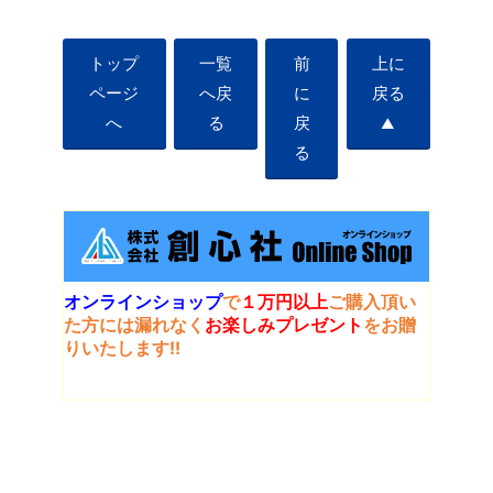
トップ
一覧
前
上に
ページ
へ戻
に
戻る
へ
る
戻
▲
る
オンラインショップ
で
１万円以上
ご購入頂い
た方には
漏れなく
お楽しみプレゼント
をお贈
りいたします!!
whatsnew
新着情報