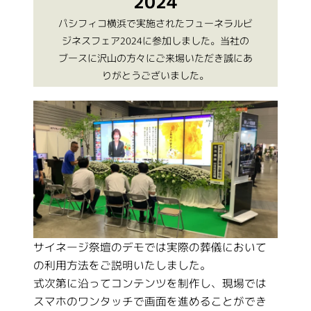
2024
パシフィコ横浜で実施されたフューネラルビ
ジネスフェア2024に参加しました。当社の
ブースに沢山の方々にご来場いただき誠にあ
りがとうございました。
サイネージ祭壇導入に関す
るご相談
オンラインでの商品説明、詳しい価格を知りた
い、見積もりを依頼したいなどの商談に関するお
問い合わせもお気軽にご連絡ください。
Click Here
サイネージ祭壇のデモでは実際の葬儀において
の利用方法をご説明いたしました。
式次第に沿ってコンテンツを制作し、現場では
スマホのワンタッチで画面を進めることができ