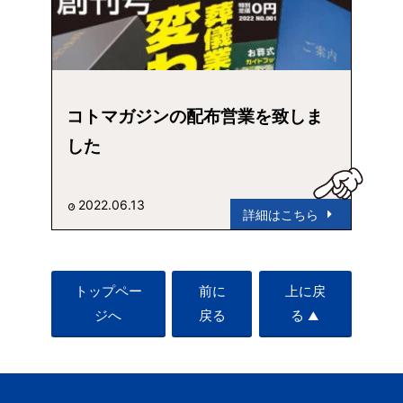
コトマガジンの配布営業を致しま
した
2022.06.13
詳細はこちら
トップペー
前に
上に戻
ジへ
戻る
る
▲