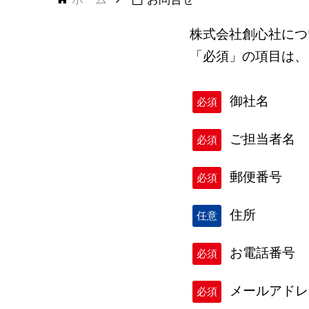
株式会社創心社につ
「必須」の項目は、
御社名
必須
ご担当者名
必須
郵便番号
必須
住所
任意
お電話番号
必須
メールアドレ
必須